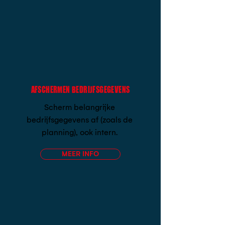
AFSCHERMEN BEDRIJFSGEGEVENS
Scherm belangrijke
bedrijfsgegevens af (zoals de
planning), ook intern.
MEER INFO