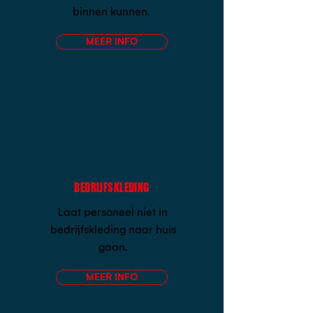
binnen kunnen.
MEER INFO
BEDRIJFSKLEDING
Laat personeel niet in
bedrijfskleding naar huis
gaan.
MEER INFO