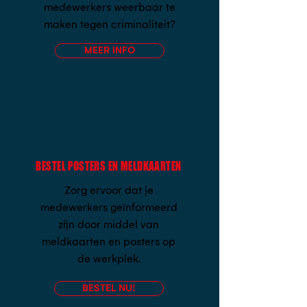
medewerkers weerbaar te
maken tegen criminaliteit?
MEER INFO
BESTEL POSTERS EN MELDKAARTEN
Zorg ervoor dat je
medewerkers geïnformeerd
zijn door middel van
meldkaarten en posters op
de werkplek.
BESTEL NU!