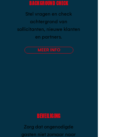
BACKGROUND CHECK
Stel vragen en check
achtergrond van
sollicitanten, nieuwe klanten
en partners.
MEER INFO
BEVEILIGING
Zorg dat ongenodigde
gasten niet zomaar naar