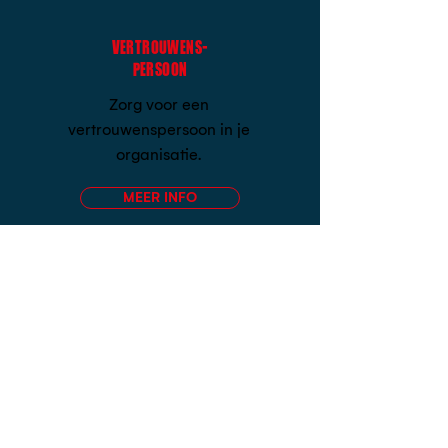
VERTROUWENS-
PERSOON
Zorg voor een
vertrouwenspersoon in je
organisatie.
MEER INFO
direct melden