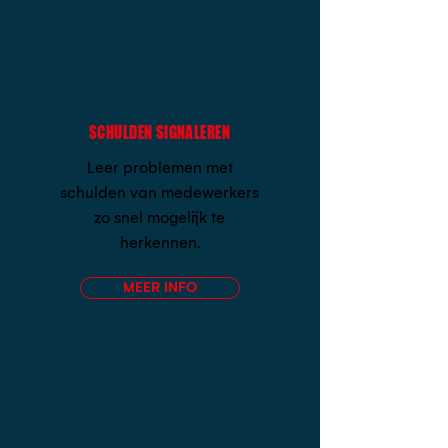
SCHULDEN SIGNALEREN
Leer problemen met
schulden van medewerkers
zo snel mogelijk te
herkennen.
MEER INFO